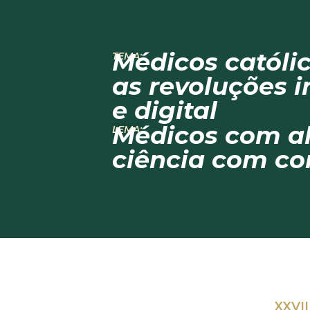
Médicos católi
TEMA:
as revoluções i
e digital
Médicos com a
LEMA:
ciência com co
XXVI