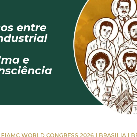
cos entre
ndustrial
lma e
nsciência
I FIAMC WORLD CONGRESS 2026 | BRASILIA | B