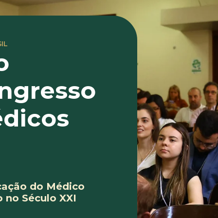
IL
o
ongresso
édicos
cação do Médico
o no Século XXI