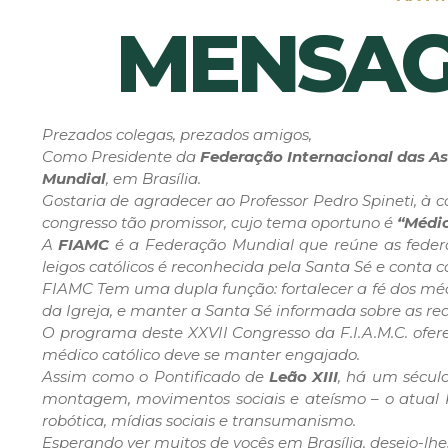
MENSAG
Prezados colegas, prezados amigos,
Como Presidente da
Federação Internacional das As
Mundial
, em Brasília.
Gostaria de agradecer ao Professor Pedro Spineti, à 
congresso tão promissor, cujo tema oportuno é
“Médic
A
FIAMC
é a Federação Mundial que reúne as federaç
leigos católicos é reconhecida pela Santa Sé e conta
FIAMC Tem uma dupla função: fortalecer a fé dos méd
da Igreja, e manter a Santa Sé informada sobre as rea
O programa deste XXVII Congresso da F.I.A.M.C. ofer
médico católico deve se manter engajado.
Assim como o Pontificado de
Leão XIII
, há um século
montagem, movimentos sociais e ateísmo – o atual 
robótica, mídias sociais e transumanismo.
Esperando ver muitos de vocês em Brasília, desejo-lh