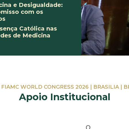
cina e Desigualdade:
misso com os
os
esença Católica nas
des de Medicina
I FIAMC WORLD CONGRESS 2026 | BRASILIA | B
Apoio Institucional