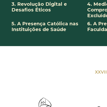
3. Revolução Digital e
4. Medi
Desafios Éticos
Compro
Excluíd
5. A Presença Católica nas
6. A Pr
Instituições de Saúde
Faculda
XXVI