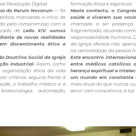
ual Revolução Digital.
formação ética e espiritual.
Papa da Rerum Novarum
— foi
Neste contexto, o Congress
ólica, marcando o início de
saúde a viverem sua voca
tada pelo compromisso com a
chamado a ser presença 
ficado de
Leão XIV
,
somos
fragmentado, atuando como p
iante de novas realidades
responsabilidade humana. Di
gem discernimento ético e
da Igreja oferece não apena
na centralidade da pessoa 
a Doutrina Social da Igreja
Este encontro internaciona
ão Industrial.
Assim, como
entre médicos católicos d
a organização ética da vida
herança espiritual e intelec
cer critérios seguros frente à
um mundo em constante t
aúde, o trabalho médico e a
mais atual do que nunca: 
, biotecnologia, automação,
servir com consciência, à lu